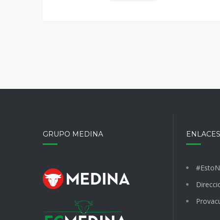
2017
GRUPO MEDINA
ENLACES
#EstoN
Direcci
Provac