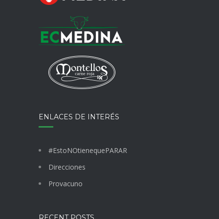
ENERGÍA
RENOVABLE
EN
LA
PLANTA
DE
LEGANÉS
ENLACES DE INTERÉS
#EstoNOtienequePARAR
Direcciones
Provacuno
RECENT POSTS