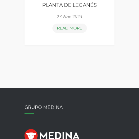
PLANTA DE LEGANÉS
23 Nov 2023
SUMINISTROS
READ MORE
MEDINA
ACOMETE
MEJORAS
ENERGÉTICAS
CON
LA
INSTALACIÓN
DE
DOS
PLANTAS
GRUPO MEDINA
FOTOVOLTAICAS
DE
AUTOCONSUMO
CON