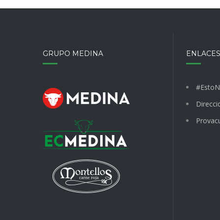
GRUPO MEDINA
ENLACES
#EstoN
Direcci
Provac